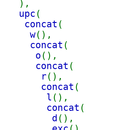
),
upc
(
concat
(
w
(),
concat
(
o
(),
concat
(
r
(),
concat
(
l
(),
concat
(
d
(),
exc
()