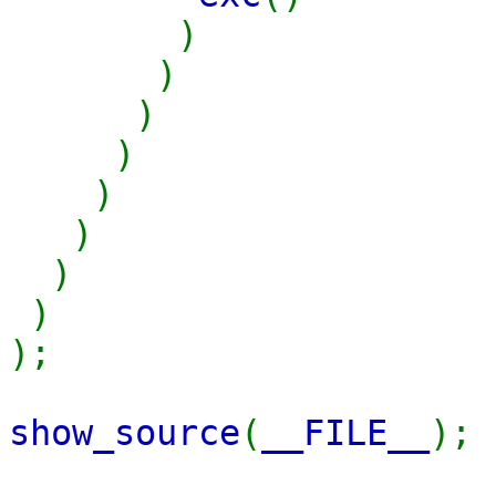
)
)
)
)
)
)
)
)
);
show_source
(
__FILE__
);