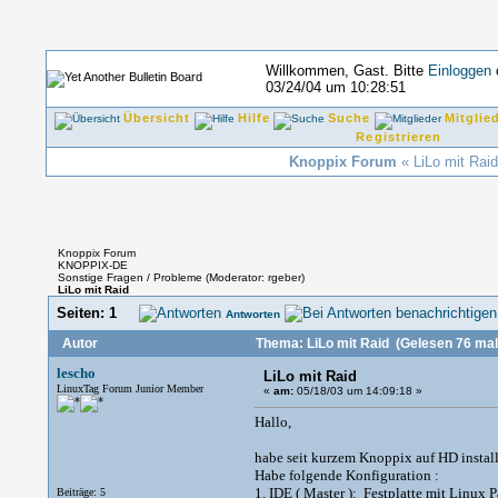
Willkommen, Gast. Bitte
Einloggen
03/24/04 um 10:28:51
Übersicht
Hilfe
Suche
Mitglie
Registrieren
Knoppix Forum
« LiLo mit Raid
Knoppix Forum
KNOPPIX-DE
Sonstige Fragen / Probleme
(Moderator:
rgeber
)
LiLo mit Raid
Seiten:
1
Antworten
Autor
Thema: LiLo mit Raid
(Gelesen 76 mal
lescho
LiLo mit Raid
LinuxTag Forum Junior Member
«
am:
05/18/03 um 14:09:18 »
Hallo,
habe seit kurzem Knoppix auf HD installi
Habe folgende Konfiguration :
1. IDE ( Master ): Festplatte mit Linux P
Beiträge: 5