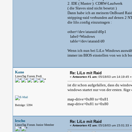
2. IDE ( Master ): CDRW-Laufwerk
( die Slaves sind nicht besetzt )
Dann habe ich an meinem OnBoard Raid
stripping-raid verbunden auf denen 2 NT
die lilo.config einzutragen :
other=/dev/ataraid/d0p1
label=Windows
table=/dev/ataraid/d0
Wenn ich nun bei LiLo Windows auswähl
immer im BIOS einstellen von wo ich boot
Kano
Re: LiLo mit Raid
LinuxTag Forum Profi
«
Antworten #1 am:
05/18/03 um 14:19:45 »
ist dir schon aufgefallen, dass du window
windows startet nur von der ersten. füge
map-drive=0x80 to=0x81
map-drive=0x81 to=0x80
Beiträge: 5394
lescho
Re: LiLo mit Raid
LinuxTag Forum Junior Member
«
Antworten #2 am:
05/18/03 um 15:01:33 »